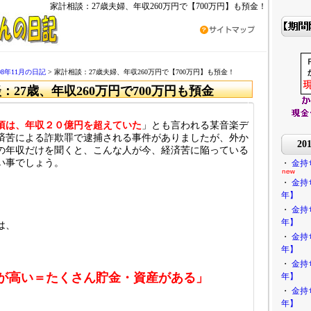
家計相談：27歳夫婦、年収260万円で【700万円】も預金！
008年11月の日記
> 家計相談：27歳夫婦、年収260万円で【700万円】も預金！
：27歳、年収260万円で700万円も預金
頃は、年収２０億円を超えていた
」とも言われる某音楽デ
済苦による詐欺罪で逮捕される事件がありましたが、外か
2
の年収だけを聞くと、こんな人が今、経済苦に陥っている
い事でしょう。
・
金持
・
金持
年】
・
金持
年】
は、
・
金持
年】
・
金持
が高い＝たくさん貯金・資産がある」
年】
・
金持
年】