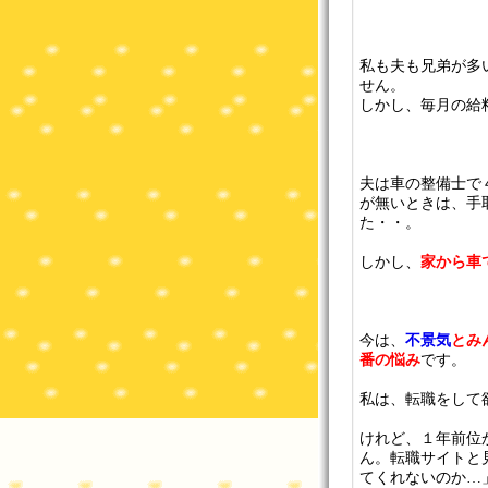
私も夫も兄弟が多
せん。
しかし、毎月の給
夫は車の整備士で
が無いときは、手
た・・。
しかし、
家から車
今は、
不景気
とみ
番の悩み
です。
私は、転職をして
けれど、１年前位
ん。転職サイトと
てくれないのか…