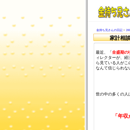
金持ち兄さんの日記
>
2
家計相談
最近、「
全盛期の
ィレクターが、経
ら見ている人がこ
なんて信じられな
世の中の多くの人
「年収