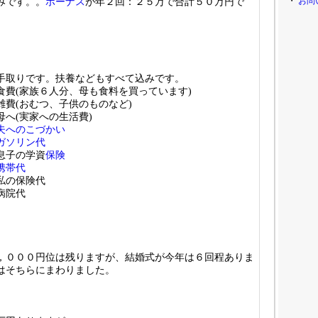
・
お問
みです。。
ボーナス
が年２回：２５万で合計５０万円で
手取りです。扶養などもすべて込みです。
費(家族６人分、母も食料を買っています)
費(おむつ、子供のものなど)
へ(実家への生活費)
夫へのこづかい
ガソリン代
息子の学資
保険
携帯代
の保険代
病院代
，０００円位は残りますが、結婚式が今年は６回程ありま
はそちらにまわりました。