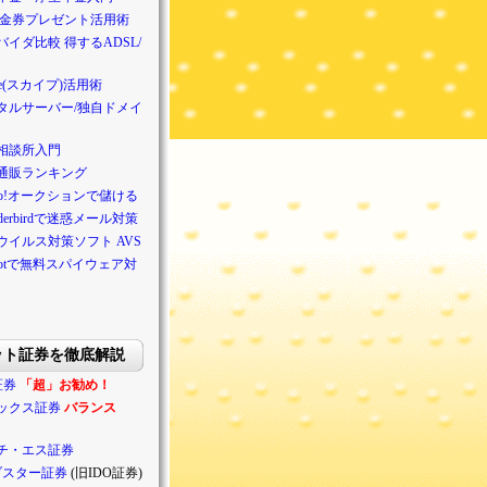
/金券プレゼント活用術
バイダ比較 得するADSL/
pe(スカイプ)活用術
タルサーバー/独自ドメイ
相談所入門
通販ランキング
hoo!オークションで儲ける
nderbirdで迷惑メール対策
ウイルス対策ソフト AVS
ybotで無料スパイウェア対
ット証券を徹底解説
証券
「超」お勧め！
ックス証券
バランス
チ・エス証券
ブスター証券
(旧IDO証券)