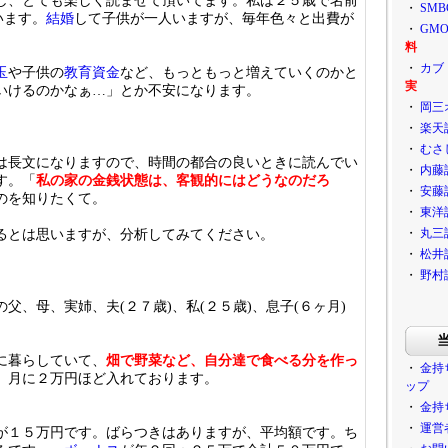
し、とても楽しく読ませて頂いてます。私は２５歳で名前
・
SM
います。
結婚
して子供が一人いますが、毎年色々と出費が
・
GM
料
・
カブ
玉
や子供の
教育資金
など、もっともっと増えていくのかと
実
いけるのかなぁ…」とか不安になります。
・
岡三
・
楽天
・
むさ
は長文になりますので、時間の都合の良いときに読んでい
・
内藤
す。「
私の家の金銭状態は、客観的にはどうなのだろ
・
安藤
のを知りたくて。
・
東洋
・
丸三
るとは思いますが、分析してみてください。
・
松井
・
野村
父、母、実姉、夫(２７歳)、私(２５歳)、息子(６ヶ月)
に暮らしていて、
畑で野菜など、自分達で食べる分を作っ
・
金持
、月に２万円ほど入れております。
ップ
・
金持
・
運営
が１５万円です。ばらつきはありますが、平均額です。ち