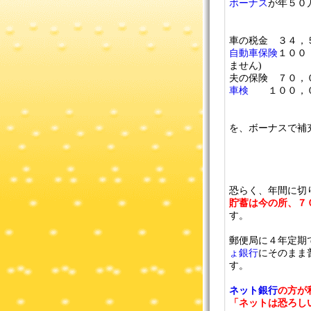
ボーナス
が年５０
車の税金 ３４，
自動車保険
１００
ません)
夫の保険 ７０，
車検
１００，０
を、ボーナスで補
恐らく、年間に切
貯蓄は今の所、７
す。
郵便局に４年定期
ょ銀行
にそのまま
す。
ネット銀行
の方が
「ネットは恐ろし