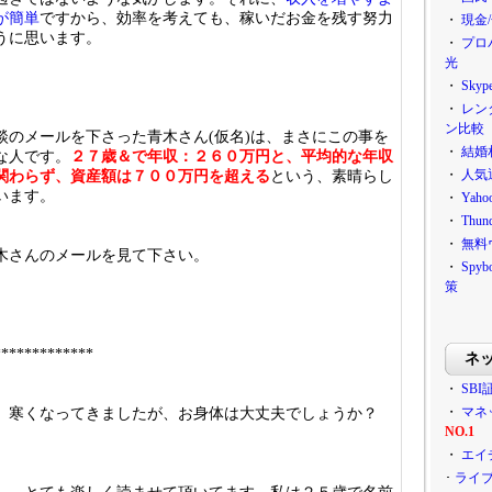
が簡単
ですから、効率を考えても、稼いだお金を残す努力
・
現金
うに思います。
・
プロ
光
・
Sky
・
レン
ン比較
談のメールを下さった青木さん(仮名)は、まさにこの事を
・
結婚
な人です。
２７歳＆で年収：２６０万円と、平均的な年収
・
人気
関わらず、資産額は７００万円を超える
という、素晴らし
います。
・
Ya
・
Thu
・
無料
木さんのメールを見て下さい。
・
Sp
策
*************
ネ
・
SBI
・
マネ
。寒くなってきましたが、お身体は大丈夫でしょうか？
NO.1
・
エイ
･
ライ