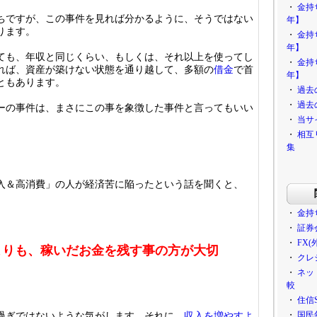
・
金持
ちですが、この事件を見れば分かるように、そうではない
年】
ります。
・
金持
年】
ても、年収と同じくらい、もしくは、それ以上を使ってし
・
金持
れば、資産が築けない状態を通り越して、多額の
借金
で首
年】
ともあります。
・
過去
・
過去
ーの事件は、まさにこの事を象徴した事件と言ってもいい
・
当サ
・
相互
集
入＆高消費」の人が経済苦に陥ったという話を聞くと、
・
金持
・
証券
・
FX
よりも、稼いだお金を残す事の方が大切
・
クレ
・
ネッ
較
・
住信
・
国民
過ぎではないような気がします。それに、
収入を増やすよ