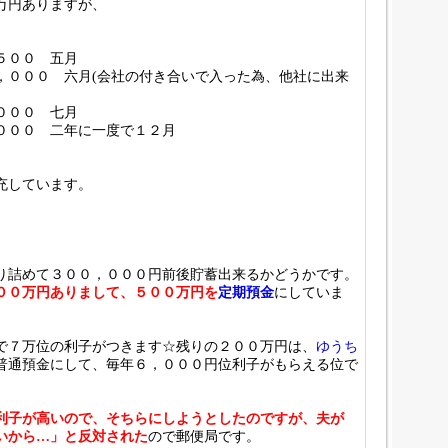
万円ありますが、
５００ 五月
，０００ 六月(会社の付き合いで入った為、他社に出来
０００ 七月
００ 二年に一度で１２月
充しています。
り詰めて３００，０００円前後貯蓄出来るかどうかです。
００万円ありまして、５００万円を
定期預金
にしていま
で７万位の利子がつきます☆残りの２００万円は、
ゆうち
普通預金にして、毎年６，０００円位利子がもらえる位で
利子が高いので、そちらにしようとしたのですが、夫が
いから…」と反対された
ので郵便局です。