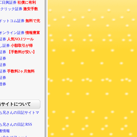
BC日興証券
社債に有利
Oクリック証券
激安手数
ドットコム証券
無料で充
オンライン証券
情報豊富
証券
人気NO.1ツール
し証券
小額取引が得
証券
【手数料が安い】
証券
証券
証券
手数料2ヶ月無料
証券
證券
当サイトについて
ち兄さんの日記サイトマ
ち兄さんの日記 RSS
者情報