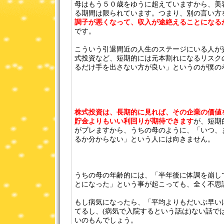
母はもう５０歳をゆうに超えていますから、美
る期間は限られています。つまり、別の言い方
調子が悪くなって、収入が途絶えることになる
です。
こういう引退間近の人生のステージにいる人が
式投資など、短期的には元本割れになるリスク
るだけ手を出さない方が良い」というのが僕の
株式投資は、長期的に見れば、その企業の価値
貯金よりもいい利回りが期待できます
が、短期
がブレますから、うちの母のように、「いつ、
るか分からない」という人には向きません。
うちの母の年齢的には、「半年後に体調を崩し
とになった」という事が起こっても、全く不思
もし病気になったら、「平均よりもだいぶ早い
てるし、(病気で入院するという話は)ない話で
いのもんでしょう。