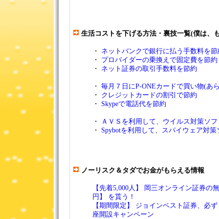
生活コストを下げる方法・裏技一覧(僕は、も
・
ネットバンクで銀行に払う手数料を節
・
プロバイダーの乗換えで固定費を節約
・
ネット証券の取引手数料を節約
・
毎月７日にP-ONEカードで買い物(あ
・
クレジットカードの割引で節約
・
Skypeで電話代を節約
・
ＡＶＳを利用して、ウイルス対策ソフ
・
Spybotを利用して、スパイウェア対
ノーリスク＆タダでお金がもらえる情報
【先着5,000人】 岡三オンライン証券の無
円】 を貰う！
【期間限定】 ジョインベスト証券、必ず【
座開設キャンペーン