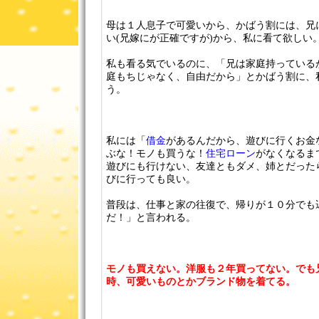
母は１人息子で可愛いから、かばう割には、兄
い(兄嫁にが正確ですが)から、私に看て欲しい
私も看る気でいるのに、「兄は家庭持っている
庭もちじゃなく、自由だから」とかばう割に、
う。
私には「
借金
があるんだから、遊びに行くお金
ぶな！モノも買うな！
住宅ローン
がなくなるま
遊びにも行けない、友達ともダメ、姉とだった
びに行っても良い。
普段は、仕事と家の往復で、帰りが１０分でも
だ！」と言われる。
モノも買えない。洋服も２年買ってない。でも
時、可愛いものとかブランド物を着てる。