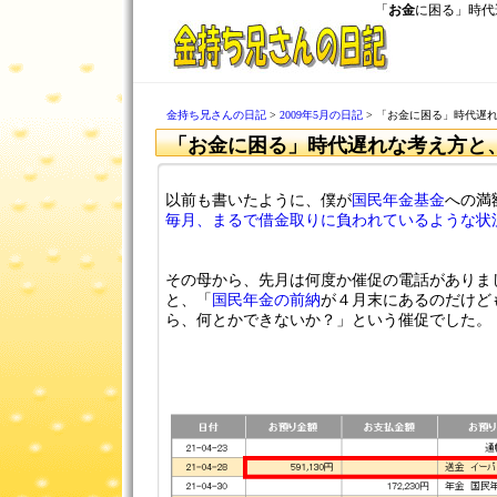
「
お金
に困る」時代
金持ち兄さんの日記
>
2009年5月の日記
> 「お金に困る」時代遅
「お金に困る」時代遅れな考え方と
以前も書いたように、僕が
国民年金基金
への満
毎月、まるで借金取りに負われているような状
その母から、先月は何度か催促の電話がありま
と、「
国民年金の前納
が４月末にあるのだけど
ら、何とかできないか？」という催促でした。