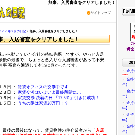
無事、入居審査をクリアしました！
００６年９月の日記
>
無事、入居審査をクリアしました！
事、入居審査をクリアしました！
末から動いていた会社の移転先探しですが、やっと入居
最後の最後で、ちょっと念入りな入居審査があって不安
2
無事 審査を通過して本当に良かったです。
・
金持
・
金持
年】
１８日 ：
賃貸オフィスの交渉中です
・
金持
２３日 ：
家賃交渉はいよいよ最終段階に…
年】
０６日 ：
家賃交渉 決着の日 「17.5％」引きに成功！
・
金持
１５日 ：
うちの隣は家賃20万円！？
年】
・
金持
年】
・
金持
、最後の最後になって、賃貸物件の仲介業者から「
入居
年】