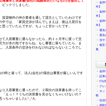
記簿謄本と決算書(会社の成績表みたいなもの)を提出して
・
金持
、ビックリしました。
年】
・
金持
年】
、賃貸物件の仲介業者を通して貸主としていたわけです
・
金持
の中では、「家賃交渉が済んでしまえば、後は入居日を
年】
と思っていたんですが、ちょっと甘かったです。
・
過去
・
過去
せて入居審査に通らなかったら、約１ヶ月半に渡って交
・
当サ
労力が水の泡ですからね。もし審査に落ちていたら、ま
・
相互
し、入居条件の交渉を行わなければならないところでし
集
・
金持
)の時と違って、法人(会社)の場合は審査が厳しいんです
・
証券
・
FX
・
クレ
なり入居審査に通ったので、２期分の決算書を持ってこ
・
ネッ
、「えっ！？うちの決算書を見せなくちゃいけないの？
較
っちゃいました(;^_^A。
・
住信
・
国民