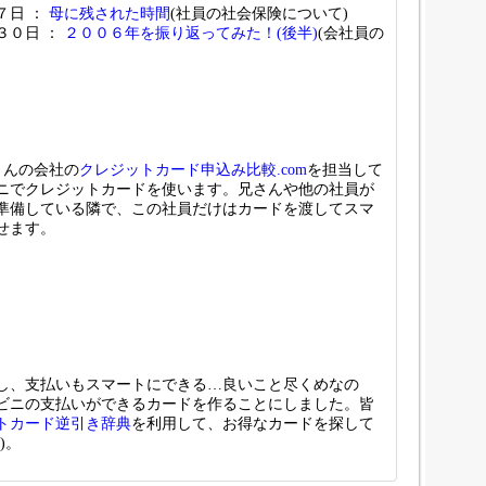
７日 ：
母に残された時間
(社員の社会保険について)
３０日 ：
２００６年を振り返ってみた！(後半)
(会社員の
さんの会社の
クレジットカード申込み比較.com
を担当して
ニでクレジットカードを使います。兄さんや他の社員が
準備している隣で、この社員だけはカードを渡してスマ
せます。
し、支払いもスマートにできる…良いこと尽くめなの
ビニの支払いができるカードを作ることにしました。皆
トカード逆引き辞典
を利用して、お得なカードを探して
)。