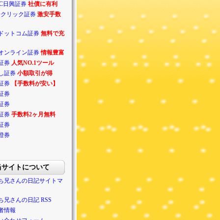
BC日興証券
社債に有利
Oクリック証券
激安手数
ドットコム証券
無料で充
オンライン証券
情報豊富
証券
人気NO.1ツール
し証券
小額取引が得
証券
【手数料が安い】
証券
証券
証券
手数料2ヶ月無料
証券
證券
当サイトについて
ち兄さんの日記サイトマ
ち兄さんの日記 RSS
者情報