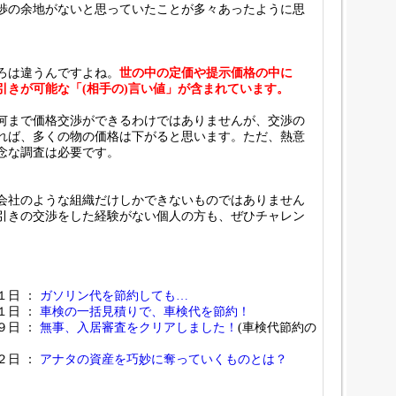
渉の余地がないと思っていたことが多々あったように思
ろは違うんですよね。
世の中の定価や提示価格の中に
引きが可能な「(相手の)言い値」が含まれています。
何まで価格交渉ができるわけではありませんが、交渉の
れば、多くの物の価格は下がると思います。ただ、熱意
念な調査は必要です。
会社のような組織だけしかできないものではありません
引きの交渉をした経験がない個人の方も、ぜひチャレン
。
１日 ：
ガソリン代を節約しても…
１日 ：
車検の一括見積りで、車検代を節約！
９日 ：
無事、入居審査をクリアしました！
(車検代節約の
２日 ：
アナタの資産を巧妙に奪っていくものとは？