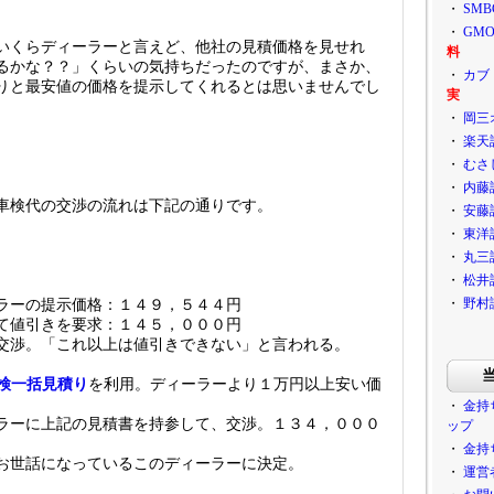
・
SM
・
GM
いくらディーラーと言えど、他社の見積価格を見せれ
料
るかな？？」くらいの気持ちだったのですが、まさか、
・
カブ
りと最安値の価格を提示してくれるとは思いませんでし
実
・
岡三
・
楽天
・
むさ
・
内藤
車検代の交渉の流れは下記の通りです。
・
安藤
・
東洋
・
丸三
・
松井
・
野村
ラーの提示価格：１４９，５４４円
て値引きを要求：１４５，０００円
交渉。「これ以上は値引きできない」と言われる。
検一括見積り
を利用。ディーラーより１万円以上安い価
・
金持
ラーに上記の見積書を持参して、交渉。１３４，０００
ップ
・
金持
お世話になっているこのディーラーに決定。
・
運営