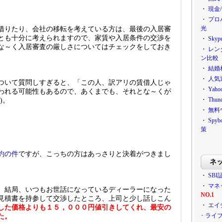
・
現金
・
プロ
光
借りたり、会社の移転を考えている方は、最後の入居審
とも十分に考えられますので、家賃や入居条件の交渉を
・
Sky
な～く入居審査の厳しさについてはチェックをしておき
・
レン
ン比較
・
結婚
・
人気
ついて質問しすぎると、「この人、訳アリの賃借人じゃ
・
Ya
われる可能性もあるので、あくまでも、それとな～くが
・
Thu
)。
・
無料
・
Sp
策
約の件
ですが、こっちの方はあっさりと決着がつきまし
ネ
・
SBI
・
マネ
、結局、いつもお世話になっているディーラーになった
NO.1
見積書を持参して交渉したところ、上司と少し話しこん
・
エイ
した価格よりも１５，０００円値引きしてくれ、最安の
･
ライ
た。