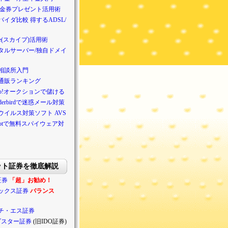
/金券プレゼント活用術
バイダ比較 得するADSL/
pe(スカイプ)活用術
タルサーバー/独自ドメイ
相談所入門
通販ランキング
hoo!オークションで儲ける
nderbirdで迷惑メール対策
ウイルス対策ソフト AVS
ybotで無料スパイウェア対
ット証券を徹底解説
証券
「超」お勧め！
ックス証券
バランス
チ・エス証券
ブスター証券
(旧IDO証券)