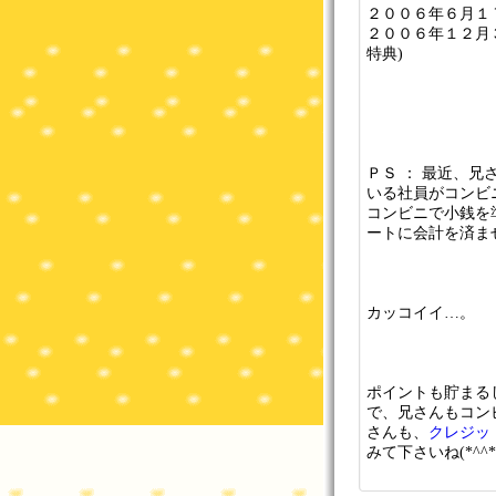
２００６年６月１
２００６年１２月
特典)
ＰＳ ： 最近、兄
いる社員がコンビ
コンビニで小銭を
ートに会計を済ま
カッコイイ…。
ポイントも貯まる
で、兄さんもコン
さんも、
クレジッ
みて下さいね(*^^*