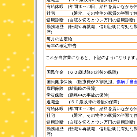
有給休暇 (年間10～20日、給料を貰いながら休
社宅 (通常、その物件の家賃の半額で住
健康診断 (自腹を切るとウン万円の健康診断)
勤務経歴 (転職や再就職、信用証明に有効な
歴)
毎月の固定給
毎年の確定申告
これが自営業になると、下記のようになります
国民年金 (６０歳以降の老後の保障)
国民健康保険 (医療費が３割負担。
傷病手当
雇用保険 (離職時の保障)
労災保険 (勤務中の事故の保険)
退職金 (６０歳以降の老後の保障)
有給休暇 (年間10～20日、給料を貰いながら休
社宅 (通常、その物件の家賃の半額で住
健康診断 (自腹を切るとウン万円の健康診断)
勤務経歴 (転職や再就職、信用証明に有効な
歴)