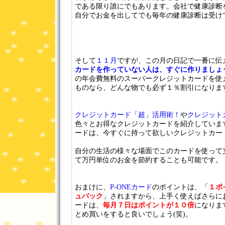
である限り誰にでもあります。会社で健康診断
自分でお金を出してでも毎年の健康診断は受け
そして
１１月
ですが、この月の日記で一番に伝
カードを作っていない人は、すぐに作りましょ
の年会費無料のスーパークレジットカードを使
ものなら、どんな物でも必ず１％割引になりま
クレジットカード「超」活用術！
や
クレジット
色々とお得なクレジットカードを紹介しています
ードは、今すぐに持って欲しいクレジットカー
自分の生活の様々な場面でこのカードを使って
て万円単位のお金を節約することも可能です。
おまけに、
P-ONEカード
のポイントは、「
１ポ
ュバック
」されますから、上手く使えばさらにお
ードは、
毎月７日はポイントが１０倍
になりま
とめ買いをすると良いでしょう(笑)。