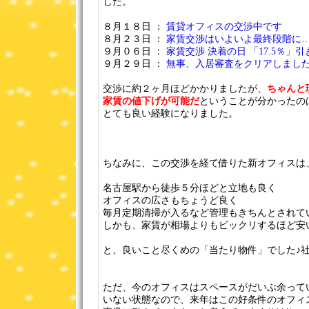
した。
８月１８日 ：
賃貸オフィスの交渉中です
８月２３日 ：
家賃交渉はいよいよ最終段階に
９月０６日 ：
家賃交渉 決着の日 「17.5％」
９月２９日 ：
無事、入居審査をクリアしまし
交渉に約２ヶ月ほどかかりましたが、
ちゃんと
家賃の値下げが可能だ
ということが分かったの
とても良い経験になりました。
ちなみに、この交渉を経て借りた新オフィスは
名古屋駅から徒歩５分ほどと立地も良く
オフィスの広さもちょうど良く
毎月定期清掃が入るなど管理もきちんとされて
しかも、家賃が相場よりもビックリするほど安い
と、良いこと尽くめの「当たり物件」でした♪
ただ、今のオフィスはスペースがだいぶ余って
いない状態なので、来年はこの好条件のオフィ