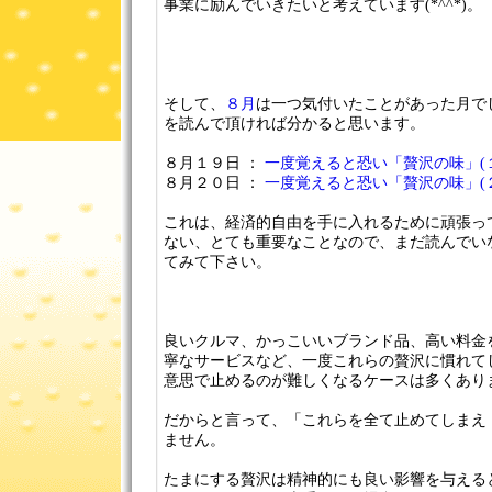
事業に励んでいきたいと考えています(*^^*)。
そして、
８月
は一つ気付いたことがあった月で
を読んで頂ければ分かると思います。
８月１９日 ：
一度覚えると恐い「贅沢の味」(１
８月２０日 ：
一度覚えると恐い「贅沢の味」(２
これは、経済的自由を手に入れるために頑張っ
ない、とても重要なことなので、まだ読んでい
てみて下さい。
良いクルマ、かっこいいブランド品、高い料金
寧なサービスなど、一度これらの贅沢に慣れて
意思で止めるのが難しくなるケースは多くあり
だからと言って、「これらを全て止めてしまえ
ません。
たまにする贅沢は精神的にも良い影響を与える