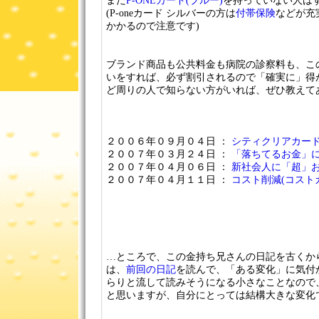
まだ
P-ONEカード(ブルー)
を持っていない人は
(P-oneカード シルバーの方は
付帯保険
などが充
かかるので注意です)
ブランド商品も公共料金も病院の診察料も、こ
いをすれば、必ず割引されるので「確実に」得
ど周りの人で知らない方がいれば、ぜひ教えてあげ
２００６年０９月０４日 ：
シティクリアカード
２００７年０３月２４日 ：
「落ちてるお金」
２００７年０４月０６日 ：
新社会人に「超」
２００７年０４月１１日 ：
コスト削減(コスト
…ところで、この金持ち兄さんの日記を古くか
は、
前回の日記
を読んで、「ある変化」に気付
らりと流して読みそうになる小さなことなので
と思いますが、自分にとっては結構大きな変化