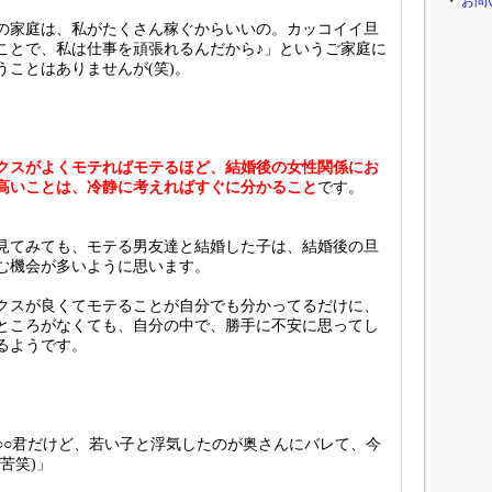
・
お問
の家庭は、私がたくさん稼ぐからいいの。カッコイイ旦
ことで、私は仕事を頑張れるんだから♪」というご家庭に
うことはありませんが(笑)。
クスがよくモテればモテるほど、結婚後の女性関係にお
高いことは、冷静に考えればすぐに分かること
です。
見てみても、モテる男友達と結婚した子は、結婚後の旦
む機会が多いように思います。
クスが良くてモテることが自分でも分かってるだけに、
ところがなくても、自分の中で、勝手に不安に思ってし
るようです。
○○君だけど、若い子と浮気したのが奥さんにバレて、今
苦笑)」