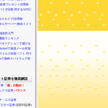
/金券プレゼント活用術
バイダ比較 得するADSL/
pe(スカイプ)活用術
タルサーバー/独自ドメイ
相談所入門
通販ランキング
hoo!オークションで儲ける
nderbirdで迷惑メール対策
ウイルス対策ソフト AVS
ybotで無料スパイウェア対
ット証券を徹底解説
証券
「超」お勧め！
ックス証券
バランス
チ・エス証券
ブスター証券
(旧IDO証券)