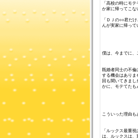
「高校の時にモテ
か家に帰ってこな
「ＤＪの○○君だ
んが実家に帰ってい
僕は、今までに、
既婚者同士の不倫
する機会はありま
回も聞いてきまし
かに、モテてたも
こういった理由も
「ルックス最重視
は、ルックスは、