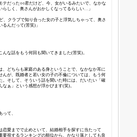
モテだった○○君だけど、今、女がいるみたいで、なかな
いらしく、奥さんがおかしくなってるらしい…」
けど、クラブで知り合った女の子と浮気しちゃって、奥さ
るんだって(苦笑)」
こんな話をもう何回も聞いてきました(苦笑)。
は、どちらも家庭のある身ということで、なかなか耳に
せんが、既婚者と若い女の子の不倫については、もう何
た。そして、そういう話を聞いた時には、だいたい「確
んなぁ」という感想が浮かびます(笑)。
あって、
は恋愛までで止めといて、結婚相手を探すに当たって
重要視するランキングの順位から、かなり落としても良