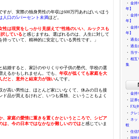
・
金持
年】
ですが、実際の独身男性の年収は600万円あればいいほう
・
金持
上は人口の5パーセント未満
ほど。
年】
・
金持
女性は現実をしっかり見据えて“性格のいい、ルックスも
年】
選択している
と感じますね。選ばれるのは、人生に対して
・
過去
を持っていて、精神的に安定している男性です。」
・
過去
・
当サ
・
相互
集
と結婚すると、家計のやりくりや子供の塾代、学校の選
増えるかもしれません。でも、
年収が低くても家庭を大
んだと、意外と結束力が強い
んです。
収が高い男性は、ほとんど家にいなくて、休みの日も接
・
金持
ンド品が買えるけれど、いつも孤独、ということもよく
・
証券
・
FX
・
クレ
か、家庭の愛情に重きを置くかというところで、シビア
・
ネッ
のは、今の日本ではなかなか難しいのでは
と感じていま
較
・
住信
・
国民