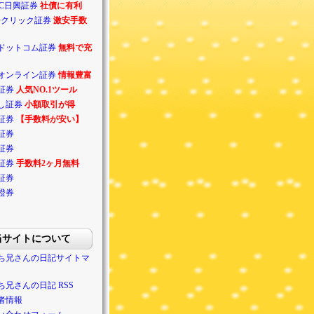
BC日興証券
社債に有利
Oクリック証券
激安手数
ドットコム証券
無料で充
オンライン証券
情報豊富
証券
人気NO.1ツール
し証券
小額取引が得
証券
【手数料が安い】
証券
証券
証券
手数料2ヶ月無料
証券
證券
当サイトについて
ち兄さんの日記サイトマ
ち兄さんの日記 RSS
者情報