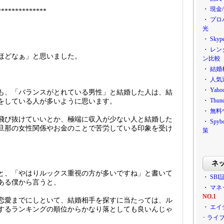
・
現金
**************
・
プロ
光
・
Sky
・
レン
ほどなぁ」と思いました。
ン比較
・
結婚
・
人気
・
Ya
も、「バランスがとれている男性」と結婚した人は、結
・
Thu
をしている人が多いように思います。
・
無料
飛び抜けていいとか、極端に収入が少ない人と結婚した
・
Sp
旦那の女性関係やお金のことで苦労している印象を受け
策
ネ
と、「やはりルックス重視の方が多いですね」と書いて
・
SBI
ある僕から言うと、
・
マネ
NO.1
恋愛までにしといて、結婚相手を探すに当たっては、ル
・
エイ
するランキングの順位からかなり落としても良いんじゃ
･
ライ