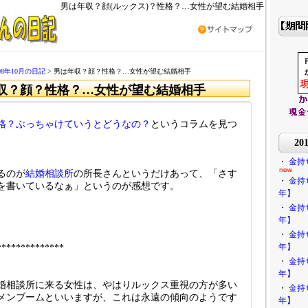
男は年収？顔(ルックス)？性格？…女性が望む結婚相手
008年10月の日記
> 男は年収？顔？性格？…女性が望む結婚相手
収？顔？性格？…女性が望む結婚相手
格？ぶっちゃけていうとどうなの？
というコラムを見つ
2
・
金持
るのが
結婚相談所
の所長さんというだけあって、「さす
・
金持
を書いているなぁ」というのが感想です。
年】
・
金持
年】
・
金持
年】
**************
・
金持
年】
婚相談所に来る女性は、やはりルックス重視の方が多い
・
金持
メンブームといいますが、これは永遠の傾向のようです
年】