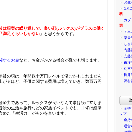
・
SM
・
GM
料
・
カブ
実
後は現実の繰り返しで、良い顔(ルックス)がプラスに働く
・
岡三
己満足くらいしかない
」と思うからです。
・
楽天
・
むさ
・
内藤
・
安藤
関するお金
など、お金がかかる機会が嫌でも増えます。
・
東洋
・
丸三
・
松井
年齢の頃は、年間数十万円レベルで済むかもしれません
・
野村
上がるほど、子供に関する費用は増えていき、数百万円
。
経済力であって、ルックスが良いなんて事は役に立ちま
普段の生活や旅行などの家族イベントでも、まずは経済
・
金持
含めた「生活力」がものを言います。
ップ
・
金持
・
運営