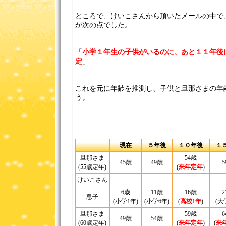
ところで、けいこさんから頂いたメールの中で
が次の点でした。
「
小学１年生の子供がいるのに、あと１１年後
定
」
これを元に年齢を推測し、子供と旦那さまの年
う。
現在
５年後
１０年後
１
旦那さま
54歳
45歳
49歳
5
(55歳定年)
(
来年定年
)
けいこさん
－
－
－
6歳
11歳
16歳
2
息子
(小学1年)
(小学6年)
(
高校1年
)
(大
旦那さま
59歳
6
49歳
54歳
(60歳定年)
(
来年定年
)
(
来