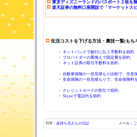
東京ディズニーランドのパスポート２枚を
楽天証券の無料口座開設で「マーケットスピ
生活コストを下げる方法・裏技一覧(もち
・
ネットバンクで銀行に払う手数料を節約
・
プロバイダーの乗換えで固定費を節約
・
ネット証券の取引手数料を節約
・
自動車保険の一括見積もり比較で、任意
・
生命保険の一括見積もりで、生命保険料
・
クレジットカードの割引で節約
・
Skypeで電話代を節約
TOP：
金持ち兄さんの日記
メール：
ご