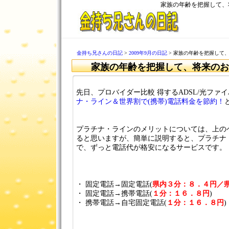
家族の年齢を把握して、
金持ち兄さんの日記
>
2009年9月の日記
> 家族の年齢を把握して
家族の年齢を把握して、将来のお
先日、プロバイダー比較 得するADSL/光ファ
ナ・ライン＆世界割で(携帯)電話料金を節約！
プラチナ・ラインのメリットについては、上の
ると思いますが、簡単に説明すると、プラチナ
で、ずっと電話代が格安になるサービスです。
・ 固定電話→固定電話(
県内３分：８．４円／
・ 固定電話→携帯電話(
１分：１６．８円
)
・ 携帯電話→自宅固定電話(
１分：１６．８円
)