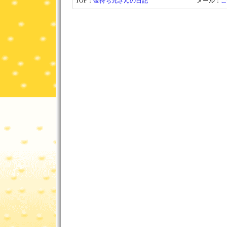
TOP：
金持ち兄さんの日記
メール：
ご