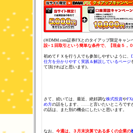
(※DMM.com証券FXとのタイアップ限定キャ
設+１回取引という簡単な条件で、【現金５，
初めてＦＸを行う人でも参加しやすいように、
仕方を分かりやすく実践＆解説しているページ
て頂ければと思います)。
さて、続いては、最近、絶好調な
株式投資
や
F
め方
の話をします、……と言いたいところです
の話は、また別の機会にしたいと思います。
なお、
今週は、３月末決算である多くの企業の