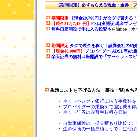
【期間限定】必ずもらえる現金・金券・
期間限定
【現金20,700円】がタダで貰え
【現金31万7,450円】
FX口座開設 現金プレ
無料口座開設で手に入る投資本
をYahoo！
期間限定
タダで現金を稼ぐ！証券会社の紹介
【現金40,000円】
プロバイダー(ADSL等)
楽天証券の無料口座開設で「マーケットスピ
生活コストを下げる方法・裏技一覧(もち
・
ネットバンクで銀行に払う手数料を
・
プロバイダーの乗換えで固定費を節
・
ネット証券の取引手数料を節約
・
自動車保険の一括見積もり比較で、
・
生命保険の一括見積もりで、生命保