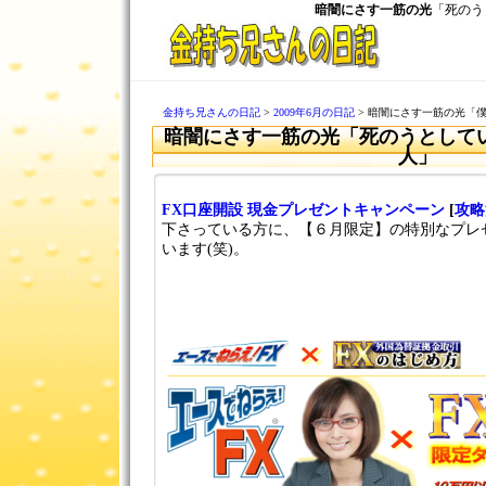
暗闇にさす一筋の光
「死のう
金持ち兄さんの日記
>
2009年6月の日記
> 暗闇にさす一筋の光「
暗闇にさす一筋の光「死のうとして
人」
FX口座開設 現金プレゼントキャンペーン
[
攻略
下さっている方に、【６月限定】の特別なプレ
います(笑)。