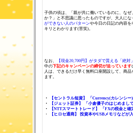
子供の頃は、「親が共に働いているのに、なぜ
か？」と不思議に思ったものですが、大人にな
ができない人のパターン
や今日の日記の内容を
キリとわかります(苦笑)。
なお、
【現金20,700円】がタダで貰える「絶
中の
下記のキャンペーンの締切が迫っています
人は、できるだけ早く無料口座開設して、商品
ます。
・
【セントラル短資】 「Currency(カレンシー
・
【ジェット証券】 「小倉優子のはじめまして
・
【NTTスマートトレード】 「FXの税金と確
・
【ヒロセ通商】 投資本やUSBメモリなどが