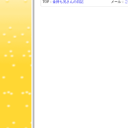
TOP：
金持ち兄さんの日記
メール：
ご