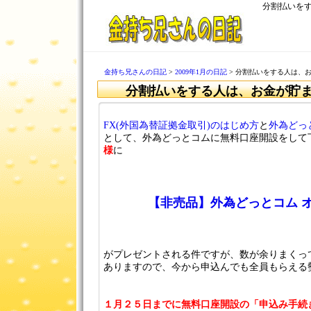
分割払いをす
金持ち兄さんの日記
>
2009年1月の日記
> 分割払いをする人は、お
分割払いをする人は、お金が貯ま
FX(外国為替証拠金取引)のはじめ方
と
外為どっ
として、外為どっとコムに無料口座開設をして
様
に
【非売品】外為どっとコム 
がプレゼントされる件ですが、数が余りまくって
ありますので、今から申込んでも全員もらえる勢い
１月２５日までに無料口座開設の「申込み手続