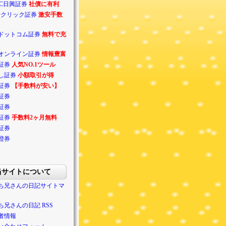
BC日興証券
社債に有利
Oクリック証券
激安手数
ドットコム証券
無料で充
オンライン証券
情報豊富
証券
人気NO.1ツール
し証券
小額取引が得
証券
【手数料が安い】
証券
証券
証券
手数料2ヶ月無料
証券
證券
当サイトについて
ち兄さんの日記サイトマ
ち兄さんの日記 RSS
者情報