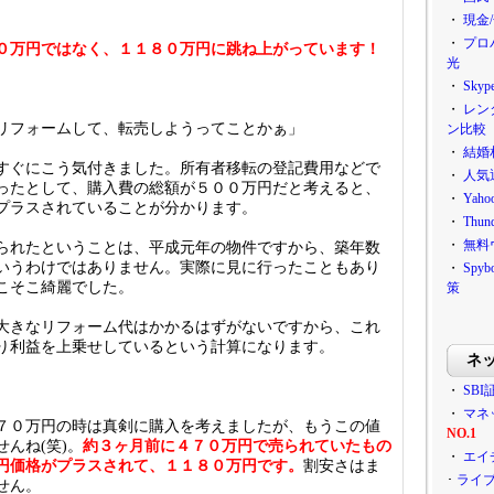
・
現金
・
プロ
０万円ではなく、１１８０万円に跳ね上がっています！
光
・
Sky
・
レン
リフォームして、転売しようってことかぁ」
ン比較
・
結婚
すぐにこう気付きました。所有者移転の登記費用などで
・
人気
ったとして、購入費の総額が５００万円だと考えると、
・
Ya
プラスされていることが分かります。
・
Thu
・
無料
られたということは、平成元年の物件ですから、築年数
いうわけではありません。実際に見に行ったこともあり
・
Sp
こそこ綺麗でした。
策
大きなリフォーム代はかかるはずがないですから、これ
り利益を上乗せしているという計算になります。
ネ
・
SBI
・
マネ
７０万円の時は真剣に購入を考えましたが、もうこの値
NO.1
んね(笑)。
約３ヶ月前に４７０万円で売られていたもの
・
エイ
円価格がプラスされて、１１８０万円です。
割安さはま
･
ライ
せん。