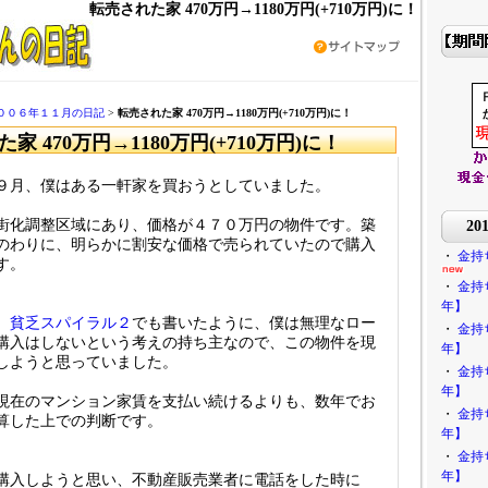
転売された家 470万円→1180万円(+710万円)に！
００６年１１月の日記
>
転売された家 470万円→1180万円(+710万円)に！
家 470万円→1180万円(+710万円)に！
９月、僕はある一軒家を買おうとしていました。
街化調整区域にあり、価格が４７０万円の物件です。築
2
のわりに、明らかに割安な価格で売られていたので購入
・
金持
す。
・
金持
年】
、
貧乏スパイラル２
でも書いたように、僕は無理なロー
・
金持
購入はしないという考えの持ち主なので、この物件を現
年】
しようと思っていました。
・
金持
年】
現在のマンション家賃を支払い続けるよりも、数年でお
・
金持
算した上での判断です。
年】
・
金持
年】
購入しようと思い、不動産販売業者に電話をした時に