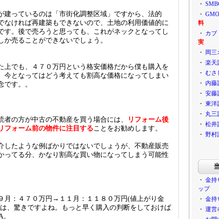
・
SM
が建っているのは「市街化調整区域」ですから、法的
・
GM
でなければ再建築もできないので、土地の利用価値的に
料
です。後で売ろうと思っても、これがネックとなってし
・
カブ
しか売ることができないでしょう。
実
・
岡三
・
楽天
た上でも、４７０万円という格安価格だから僕も購入を
・
むさ
、今となってはどう考えても割高な価格になってしまい
・
内藤
念です。。
・
安藤
・
東洋
・
丸三
読者の方が中古の不動産を買う場合には、
リフォーム後
・
松井
リフォーム前の物件に注目する
ことをお勧めします。
・
野村
介したような例ばかりではないでしょうが、不動産販売
かってる分、かなり割高な買い物になってしまう可能性
。
・
金持
ップ
９月：４７０万円→１１月：１１８０万円(値上がり金
・
金持
とは、驚きですよね。もっと早く購入の判断をしておけば
・
運営
A。