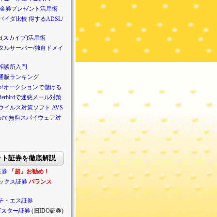
/金券プレゼント活用術
バイダ比較 得するADSL/
pe(スカイプ)活用術
タルサーバー/独自ドメイ
相談所入門
通販ランキング
hoo!オークションで儲ける
nderbirdで迷惑メール対策
ウイルス対策ソフト AVS
ybotで無料スパイウェア対
ット証券を徹底解説
証券
「超」お勧め！
ックス証券
バランス
チ・エス証券
ブスター証券
(旧IDO証券)