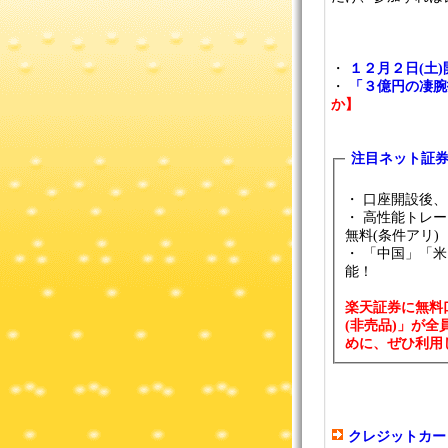
・
１２月２日(土
・
「３億円の凄腕
か】
注目ネット証券
・ 口座開設後
・ 高性能トレ
無料(条件アリ)
・ 「中国」「
能！
楽天証券に無料
(非売品)」が
めに、ぜひ利用
クレジットカー