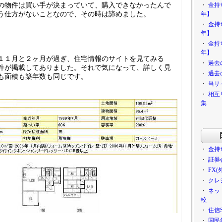
の物件は買い手が決まっていて、購入できなかったんで
・
金持
う仕方がないことなので、その時は諦めました。
年】
・
金持
年】
・
金持
年】
１１月と２ヶ月が過ぎ、住宅情報のサイトを見てみる
・
過去
件が掲載してありました。それで気になって、詳しく見
・
過去
も面積も築年数も同じです。
・
当サ
・
相互
集
・
金持
・
証券
・
FX
・
クレ
・
ネッ
較
・
住信
・
国民