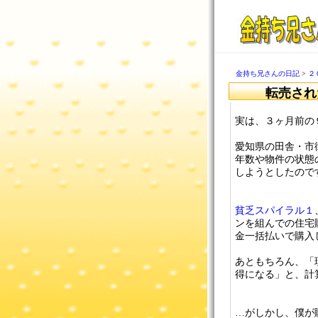
金持ち兄さんの日記
>
２
転売された
実は、３ヶ月前の
愛知県の田舎・市
年数や物件の状態
しようとしたので
貧乏スパイラル１
ンを組んでの住宅
金一括払いで購入
あともちろん、「
得になる」と、計
…がしかし、僕が