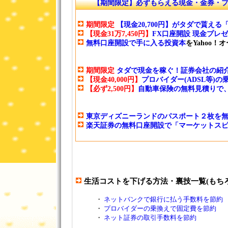
【期間限定】必ずもらえる現金・金券・
期間限定
【現金20,700円】がタダで貰え
【現金31万7,450円】
FX口座開設 現金プレ
無料口座開設で手に入る投資本
をYahoo
期間限定
タダで現金を稼ぐ！証券会社の紹介
【現金40,000円】
プロバイダー(ADSL等)
【必ず2,500円】
自動車保険の無料見積りで、マ
東京ディズニーランドのパスポート２枚を
楽天証券の無料口座開設で「マーケットスピ
生活コストを下げる方法・裏技一覧(もち
・
ネットバンクで銀行に払う手数料を節約
・
プロバイダーの乗換えで固定費を節約
・
ネット証券の取引手数料を節約