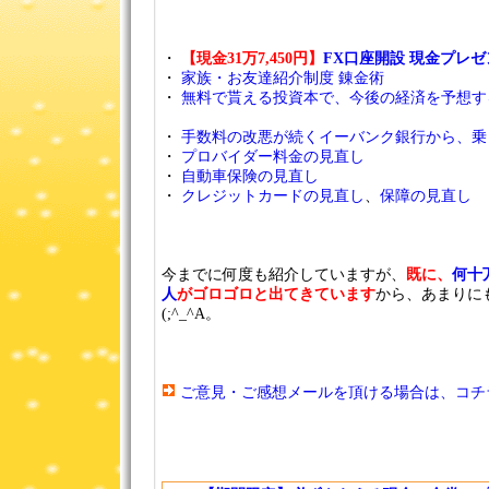
・
【現金31万7,450円】
FX口座開設 現金プレ
・
家族・お友達紹介制度 錬金術
・
無料で貰える投資本で、今後の経済を予想す
・
手数料の改悪が続くイーバンク銀行から、乗
・
プロバイダー料金の見直し
・
自動車保険の見直し
・
クレジットカードの見直し
、
保障の見直し
今までに何度も紹介していますが、
既に、
何十
人
がゴロゴロと出てきています
から、あまりに
(;^_^A。
ご意見・ご感想メールを頂ける場合は、コチ