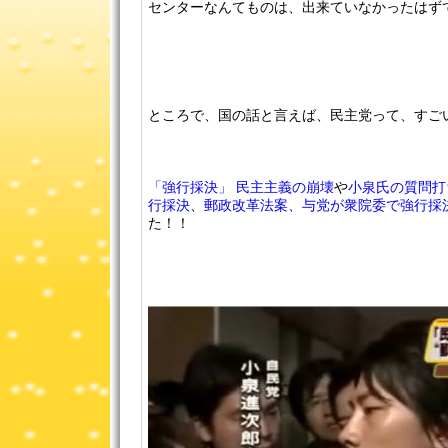
センターなんてものは、出来ていなかったはず
ところで、国の話と言えば、民主党って、すごい
「強行採決」 民主主義の崩壊
や
小泉氏の質問打
行採決
、
郵政改革法案、与党が衆院委で強行採
た！！