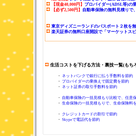
【現金40,000円】
プロバイダー(ADSL等)
【必ず2,500円】
自動車保険の無料見積りで、マ
東京ディズニーランドのパスポート２枚を
楽天証券の無料口座開設で「マーケットスピ
生活コストを下げる方法・裏技一覧(もち
・
ネットバンクで銀行に払う手数料を節約
・
プロバイダーの乗換えで固定費を節約
・
ネット証券の取引手数料を節約
・
自動車保険の一括見積もり比較で、任意
・
生命保険の一括見積もりで、生命保険料
・
クレジットカードの割引で節約
・
Skypeで電話代を節約