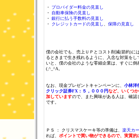
・
プロバイダー料金の見直し
・
自動車保険の見直し
・
銀行に払う手数料の見直し
・
クレジットカードの見直し
、
保障の見直し
僕の会社でも、売上ＵＰとコスト削減(節約)に
るときまで生き残れるように、入念な対策をし
いと、僕の会社のような零細企業は、すぐに倒
(;^_^A。
なお、現金プレゼントキャンペーンに、
小林洋
クリック証券FX：５，０００円
など、いくつか
加しています
ので、また興味がある人は、確認
です。
ＰＳ ： クリスマスケーキ等の準備は、
楽天カ
れば、
ポイントで買い物ができるので、実質的