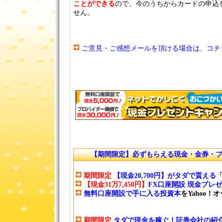
ことができる
ので、今のうちからカードの申込
せん。
ご意見・ご感想メールを頂ける場合は、コチ
【期間限定】必ずもらえる現金・金券・
期間限定
【現金20,700円】がタダで貰え
【現金31万7,450円】
FX口座開設 現金プレ
無料口座開設で手に入る投資本
をYahoo
期間限定
タダで現金を稼ぐ！証券会社の紹介