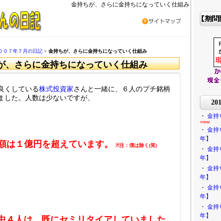
金持ちが、さらに金持ちになっていく仕組み
００７年７月の日記
>
金持ちが、さらに金持ちになっていく仕組み
が、さらに金持ちになっていく仕組み
良くしている
株式投資家
さんと一緒に、６人のプチ銘柄
ました。人数は少ないですが、
2
・
金持
・
金持
年】
額は１億円を超えています。
※注：僕は除く(笑)
・
金持
年】
・
金持
年】
・
金持
年】
・
金持
年】
中４人は、既にセミリタイアしていました。