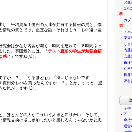
・
SM
・
GM
料
・
カブ
出し、平均資産１億円の人達が共有する情報の質と、僕
実
る情報の質とでは、正直な話、それはもう、もの凄い差
・
岡三
。
・
楽天
・
むさ
研究会はかなり内容が濃く、時間を忘れて、６時間ぶっ
・
内藤
ました。雰囲気的には、「
テスト直前の学生が勉強合宿
な感じ
」ですね(笑)。
・
安藤
・
東洋
・
丸三
・
松井
ですか！？」「なるほどぉ」「凄いじゃないです
・
野村
１億円分も○○を買ったんですか！？」とか、ずっと、驚
な気がします(笑)。
・
金持
ップ
と、ほとんどの人がこういう人達と知り合い、そして、
い情報交換の場に参加したいと感じるんじゃないかと思
・
金持
・
運営