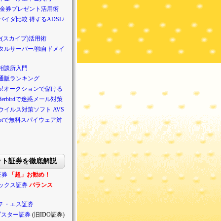
/金券プレゼント活用術
バイダ比較 得するADSL/
pe(スカイプ)活用術
タルサーバー/独自ドメイ
相談所入門
通販ランキング
hoo!オークションで儲ける
nderbirdで迷惑メール対策
ウイルス対策ソフト AVS
ybotで無料スパイウェア対
ット証券を徹底解説
証券
「超」お勧め！
ックス証券
バランス
チ・エス証券
ブスター証券
(旧IDO証券)