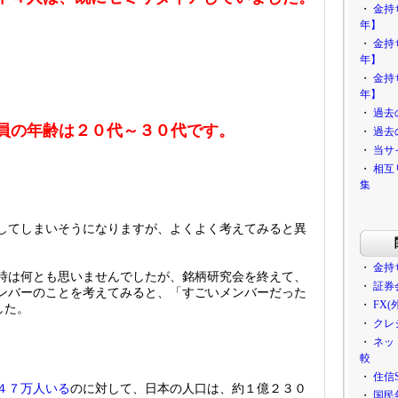
・
金持
年】
・
金持
年】
・
金持
年】
・
過去
員の年齢は２０代～３０代です。
・
過去
・
当サ
・
相互
集
してしまいそうになりますが、よくよく考えてみると異
・
金持
時は何とも思いませんでしたが、銘柄研究会を終えて、
・
証券
ンバーのことを考えてみると、「すごいメンバーだった
・
FX
した。
・
クレ
・
ネッ
較
・
住信
４７万人いる
のに対して、日本の人口は、約１億２３０
・
国民