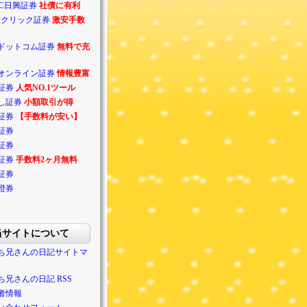
BC日興証券
社債に有利
Oクリック証券
激安手数
ドットコム証券
無料で充
オンライン証券
情報豊富
証券
人気NO.1ツール
し証券
小額取引が得
証券
【手数料が安い】
証券
証券
証券
手数料2ヶ月無料
証券
證券
当サイトについて
ち兄さんの日記サイトマ
ち兄さんの日記 RSS
者情報