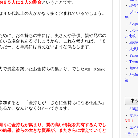
約８５人に１人の割合
ということです。
・
現金
・
プロ
は４０代以上の人がかなり多く含まれているでしょう。
光
・
Sky
・
レン
ために、お金持ちの中には、奥さんや子供、親や兄弟の
ン比較
ている場合もあるでしょうから、これを考えれば、「８
・
結婚
んだー」と単純には言えないような気もします。
・
人気
・
Ya
・
Thu
・
無料
力で資産を築いたお金持ちの集まり」でした
※注：僕を除く
・
Sp
策
ネ
参加すると、「金持ちが、さらに金持ちになる仕組み」
あるか、なんとなく分かってきます。
・
SBI
・
マネ
NO.1
周りに金持ちが集まり、質の高い情報を共有するんでし
・
エイ
の結果、彼らの大きな資産が、またさらに増えていくと
･
ライ