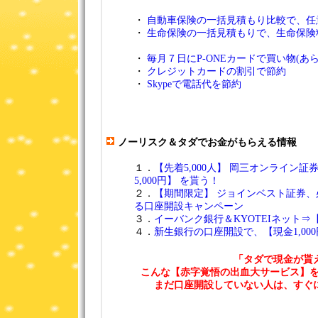
・
自動車保険の一括見積もり比較で、任
・
生命保険の一括見積もりで、生命保険
・
毎月７日にP-ONEカードで買い物(あ
・
クレジットカードの割引で節約
・
Skypeで電話代を節約
ノーリスク＆タダでお金がもらえる情報
１．
【先着5,000人】 岡三オンライン
5,000円】 を貰う！
２．
【期間限定】 ジョインベスト証券、必
る口座開設キャンペーン
３．
イーバンク銀行＆KYOTEIネット⇒【
４．
新生銀行の口座開設で、【現金1,00
「タダで現金が貰
こんな【赤字覚悟の出血大サービス】を
まだ口座開設していない人は、すぐ