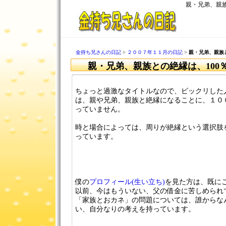
親・兄弟、親族
金持ち兄さんの日記
>
２００７年１１月の日記
>
親・兄弟、親族
親・兄弟、親族との絶縁は、100
ちょっと過激なタイトルなので、ビックリした
は、親や兄弟、親族と絶縁になることに、１０
っていません。
時と場合によっては、周りが絶縁という選択肢
っています。
僕の
プロフィール(生い立ち)
を見た方は、既に
以前、今はもういない、父の借金に苦しめられ
「家族とおカネ」の問題については、誰からな
い、自分なりの考えを持っています。