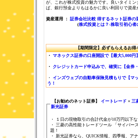
が、これが株式投資の魅力です。良いタイミン
ば、銀行預金よりもはるかに良い利回りで資産
資産運用 ：
証券会社比較 得するネット証券の
(
株式投資とは？-株取引初心者
【期間限定】必ずもらえるお得
・
マネックス証券の口座開設で【最大5,000
・
クレジットカード申込みで、確実に【金券
・
インズウェブの自動車保険見積もりで【マッ
う！
【お勧めのネット証券】
イートレード
×
三
新光証券
・ １日の現物取引の合計代金が10万円以下
・ 三菱の高性能トレードツール 「サイバー
題！
・ 新光証券なら、QUICK情報、四季報、アナリストレポートが無料で