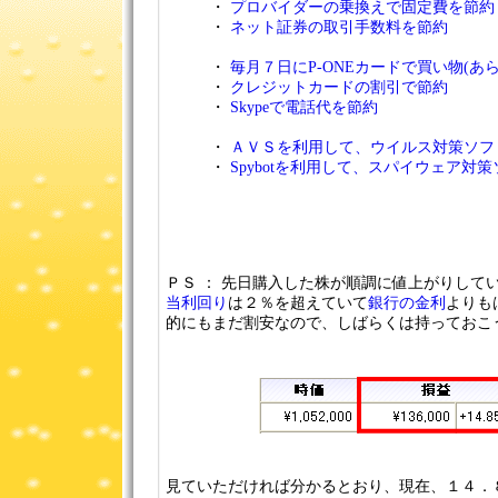
・
プロバイダーの乗換えで固定費を節約
・
ネット証券の取引手数料を節約
・
毎月７日にP-ONEカードで買い物(あ
・
クレジットカードの割引で節約
・
Skypeで電話代を節約
・
ＡＶＳを利用して、ウイルス対策ソフ
・
Spybotを利用して、スパイウェア対
ＰＳ ： 先日購入した株が順調に値上がりして
当利回り
は２％を超えていて
銀行の金利
よりも
的にもまだ割安なので、しばらくは持っておこ
見ていただければ分かるとおり、現在、１４．